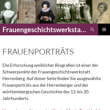
Zum
Inhalt
springen
Suchen
Frauengeschichtswerkstatt Herrenberg
PRIMÄR
MENÜ
FRAUENPORTRÄTS
Die Erforschung weiblicher Biografien ist einer der
Schwerpunkte der Frauengeschichtswerkstatt
Herrenberg. Auf dieser Seite finden Sie ausgewählte
Frauenporträts aus der Herrenberger und der
württembergischen Geschichte des 13. bis 20.
Jahrhunderts.