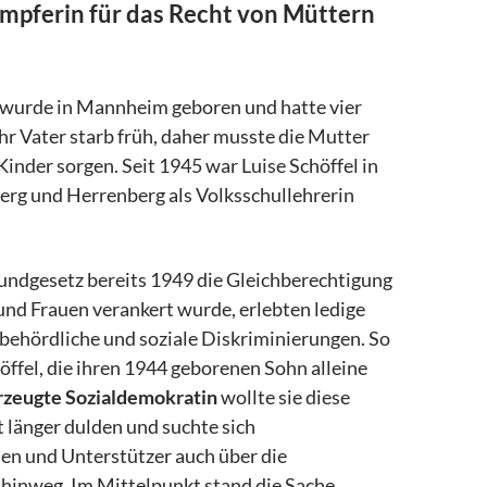
mpferin für das Recht von Müttern
l wurde in Mannheim geboren und hatte vier
hr Vater starb früh, daher musste die Mutter
 Kinder sorgen. Seit 1945 war Luise Schöffel in
rg und Herrenberg als Volksschullehrerin
ndgesetz bereits 1949 die Gleichberechtigung
nd Frauen verankert wurde, erlebten ledige
behördliche und soziale Diskriminierungen. So
öffel, die ihren 1944 geborenen Sohn alleine
rzeugte Sozialdemokratin
wollte sie diese
t länger dulden und suchte sich
en und Unterstützer auch über die
hinweg. Im Mittelpunkt stand die Sache.