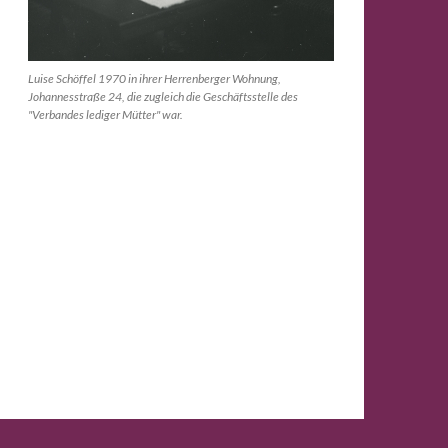
Luise Schöffel 1970 in ihrer Herrenberger Wohnung,
Johannesstraße 24, die zugleich die Geschäftsstelle des
"Verbandes lediger Mütter" war.