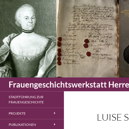
Zum
Inhalt
springen
Suchen
Frauengeschichtswerkstatt Herr
STADTFÜHRUNG ZUR
FRAUENGESCHICHTE
PROJEKTE
LUISE 
PUBLIKATIONEN