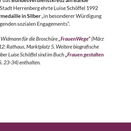
r das
Bundesverdienstkreuz am Bande
 Stadt Herrenberg ehrte Luise Schöffel 1992
medaille in Silber
„in besonderer Würdigung
agenden sozialen Engagements“.
ja Widmann für die Broschüre
„FrauenWege“
(März
12: Rathaus, Marktplatz 5. Weitere biografische
ber Luise Schöffel sind im Buch
„
Frauen gestalten
. 23-34) enthalten.