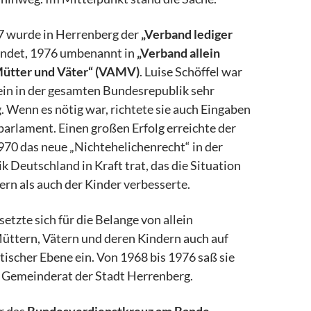
67 wurde in Herrenberg der
„Verband lediger
ndet, 1976 umbenannt in
„Verband allein
Mütter und Väter“ (VAMV)
. Luise Schöffel war
ein in der gesamten Bundesrepublik sehr
g. Wenn es nötig war, richtete sie auch Eingaben
arlament. Einen großen Erfolg erreichte der
970 das neue „Nichtehelichenrecht“ in der
 Deutschland in Kraft trat, das die Situation
ern als auch der Kinder verbesserte.
setzte sich für die Belange von allein
üttern, Vätern und deren Kindern auch auf
ischer Ebene ein. Von 1968 bis 1976 saß sie
m Gemeinderat der Stadt Herrenberg.