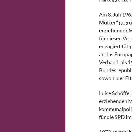
Am 8. Juli 19
Mütter“
gegrü
erziehender 
für diesen Ver
engagiert täti
an das Europap
Verband, als 1
Bundesrepublik
sowohl der Elt
Luise Schöffel 
erziehenden M
kommunalpolit
für die SPD i