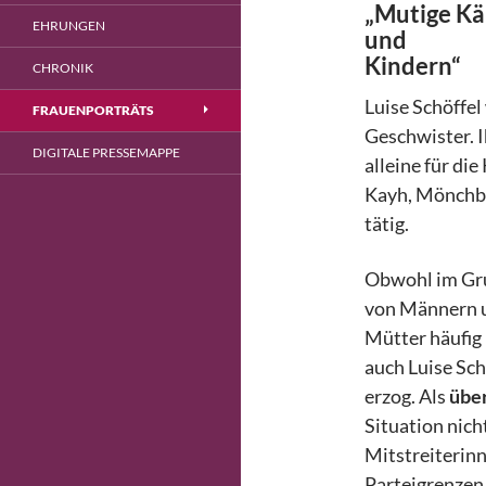
„Mutige Kä
EHRUNGEN
und
Kindern“
CHRONIK
Luise Schöffe
FRAUENPORTRÄTS
Geschwister. I
DIGITALE PRESSEMAPPE
alleine für die
Kayh, Mönchbe
tätig.
Obwohl im Gru
von Männern u
Mütter häufig 
auch Luise Sch
erzog. Als
übe
Situation nich
Mitstreiterinn
Parteigrenzen 