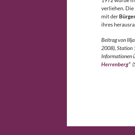
1972 wurde ih
verliehen. Die
mit der
Bürger
ihres herausr
Beitrag von Ill
2008), Station 
Informationen ü
Herrenberg“
(S