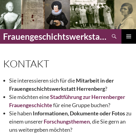
Zum
Inhalt
springen
Suchen
Frauengeschichtswerkstatt Herrenberg
PRIMÄR
MENÜ
KONTAKT
Sie interessieren sich für die
Mitarbeit in der
Frauengeschichtswerkstatt Herrenberg
?
Sie möchten eine
Stadtführung zur Herrenberger
Frauengeschichte
für eine Gruppe buchen?
Sie haben
Informationen, Dokumente oder Fotos
zu
einem unserer
Forschungsthemen
, die Sie gern an
uns weitergeben möchten?