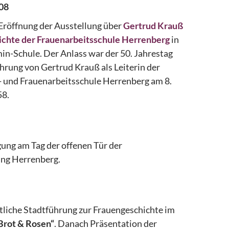
08
Eröffnung der Ausstellung über
Gertrud Krauß
chte der Frauenarbeitsschule Herrenberg
in
in-Schule. Der Anlass war der 50. Jahrestag
hrung von Gertrud Krauß als Leiterin der
 und Frauenarbeitsschule Herrenberg am 8.
8.
ligung am Tag der offenen Tür der
ng Herrenberg.
tliche Stadtführung zur Frauengeschichte im
Brot & Rosen“
. Danach Präsentation der