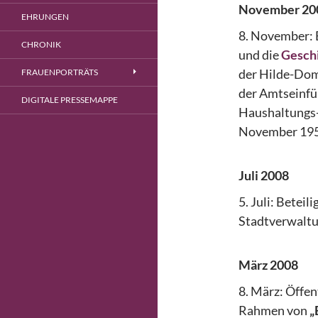
November 20
EHRUNGEN
8. November: 
CHRONIK
und die
Geschi
der Hilde-Dom
FRAUENPORTRÄTS
der Amtseinfü
DIGITALE PRESSEMAPPE
Haushaltungs-
November 195
Juli 2008
5. Juli: Betei
Stadtverwaltu
März 2008
8. März: Öffen
Rahmen von
„