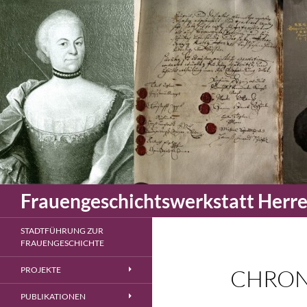
Zum
Inhalt
springen
Suchen
Frauengeschichtswerkstatt Herr
STADTFÜHRUNG ZUR
FRAUENGESCHICHTE
PROJEKTE
CHRONI
PUBLIKATIONEN