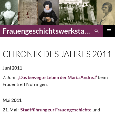
Zum
Inhalt
springen
Suchen
Frauengeschichtswerkstatt Herrenberg
PRIMÄR
MENÜ
CHRONIK DES JAHRES 2011
Juni 2011
7. Juni:
„Das bewegte Leben der Maria Andreä“
beim
Frauentreff Nufringen.
Mai 2011
21. Mai:
Stadtführung zur Frauengeschichte
und