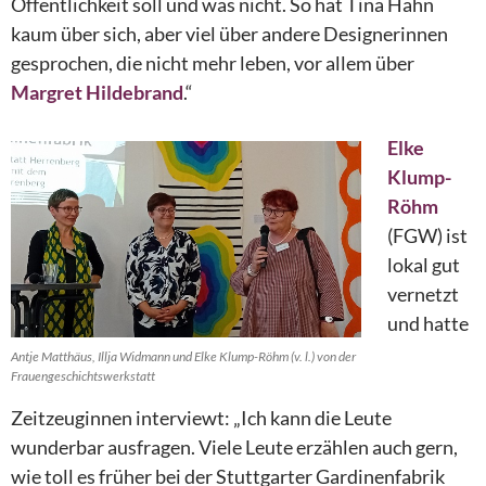
Öffentlichkeit soll und was nicht. So hat Tina Hahn
kaum über sich, aber viel über andere Designerinnen
gesprochen, die nicht mehr leben, vor allem über
Margret Hildebrand
.“
Elke
Klump-
Röhm
(FGW) ist
lokal gut
vernetzt
und hatte
Antje Matthäus, Illja Widmann und Elke Klump-Röhm (v. l.) von der
Frauengeschichtswerkstatt
Zeitzeuginnen interviewt: „Ich kann die Leute
wunderbar ausfragen. Viele Leute erzählen auch gern,
wie toll es früher bei der Stuttgarter Gardinenfabrik