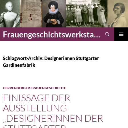
Zum
Inhalt
springen
Suchen
Frauengeschichtswerkstatt Herrenberg
PRIMÄR
MENÜ
Schlagwort-Archiv: Designerinnen Stuttgarter
Gardinenfabrik
HERRENBERGER FRAUENGESCHICHTE
FINISSAGE DER
AUSSTELLUNG
„DESIGNERINNEN DER