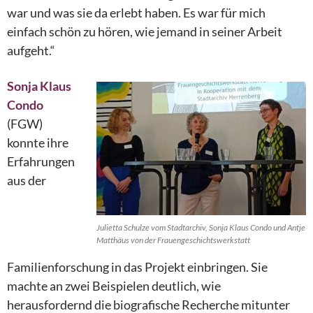
war und was sie da erlebt haben. Es war für mich
einfach schön zu hören, wie jemand in seiner Arbeit
aufgeht.“
Sonja Klaus
Condo
(FGW)
konnte ihre
Erfahrungen
aus der
Julietta Schulze vom Stadtarchiv, Sonja Klaus Condo und Antje
Matthäus von der Frauengeschichtswerkstatt
Familienforschung in das Projekt einbringen. Sie
machte an zwei Beispielen deutlich, wie
herausfordernd die biografische Recherche mitunter