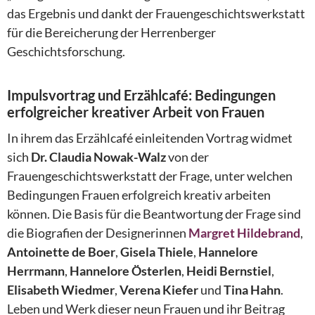
das Ergebnis und dankt der Frauengeschichtswerkstatt
für die Bereicherung der Herrenberger
Geschichtsforschung.
Impulsvortrag und Erzählcafé: Bedingungen
erfolgreicher kreativer Arbeit von Frauen
In ihrem das Erzählcafé einleitenden Vortrag widmet
sich
Dr. Claudia Nowak-Walz
von der
Frauengeschichtswerkstatt der Frage, unter welchen
Bedingungen Frauen erfolgreich kreativ arbeiten
können. Die Basis für die Beantwortung der Frage sind
die Biografien der Designerinnen
Margret Hildebrand
,
Antoinette de Boer
,
Gisela Thiele
,
Hannelore
Herrmann
,
Hannelore Österlen
,
Heidi Bernstiel
,
Elisabeth Wiedmer
,
Verena Kiefer
und
Tina Hahn
.
Leben und Werk dieser neun Frauen und ihr Beitrag