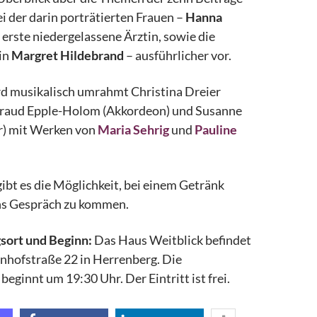
ei der darin porträtierten Frauen –
Hanna
e erste niedergelassene Ärztin, sowie die
in
Margret Hildebrand
– ausführlicher vor.
d musikalisch umrahmt Christina Dreier
ltraud Epple-Holom (Akkordeon) und Susanne
er) mit Werken von
Maria Sehrig
und
Pauline
ibt es die Möglichkeit, bei einem Getränk
ns Gespräch zu kommen.
sort und Beginn:
Das Haus Weitblick befindet
hnhofstraße 22 in Herrenberg. Die
beginnt um 19:30 Uhr. Der Eintritt ist frei.