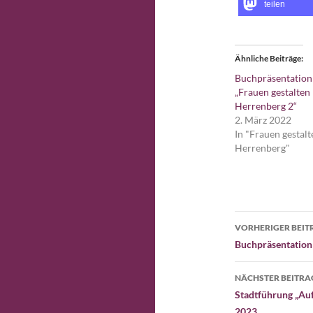
teilen
Ähnliche Beiträge
Buchpräsentation
„Frauen gestalten
Herrenberg 2“
2. März 2022
In "Frauen gestalt
Herrenberg"
Beitragsn
VORHERIGER BEIT
Buchpräsentation 
NÄCHSTER BEITRA
Stadtführung „Auf
2023