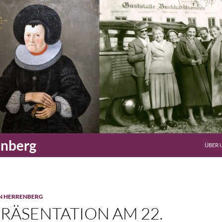
enberg
ÜBER 
N HERRENBERG
RÄSENTATION AM 22.