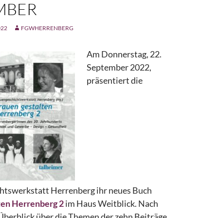
MBER
022
FGWHERRENBERG
Am Donnerstag, 22.
September 2022,
präsentiert die
htswerkstatt Herrenberg ihr neues Buch
ten Herrenberg 2
im Haus Weitblick. Nach
Überblick über die Themen der zehn Beiträge