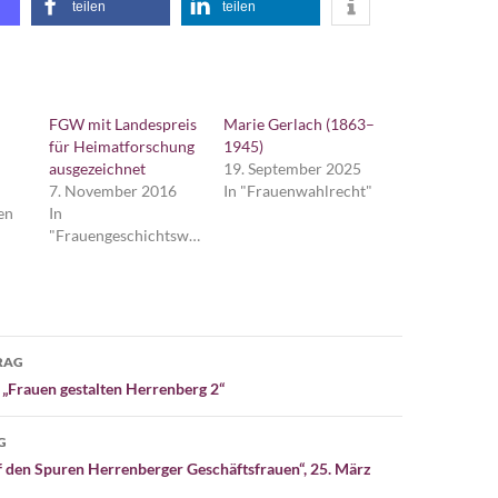
teilen
teilen
FGW mit Landespreis
Marie Gerlach (1863–
für Heimatforschung
1945)
ausgezeichnet
19. September 2025
7. November 2016
In "Frauenwahlrecht"
en
In
"Frauengeschichtswerkstatt"
avigation
RAG
„Frauen gestalten Herrenberg 2“
G
 den Spuren Herrenberger Geschäftsfrauen“, 25. März