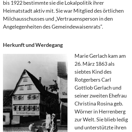
bis 1922 bestimmte sie die Lokalpolitik ihrer
Heimatstadt aktiv mit. Sie war Mitglied des örtlichen
Milchausschusses und „Vertrauensperson in den
Angelegenheiten des Gemeindewaisenrats“.
Herkunft und Werdegang
Marie Gerlach kam am
26. März 1863 als
siebtes Kind des
Rotgerbers Carl
Gottlob Gerlach und
seiner zweiten Ehefrau
Christina Rosina geb.
Wörner in Herrenberg
zur Welt. Sie blieb ledig
und unterstützte ihren