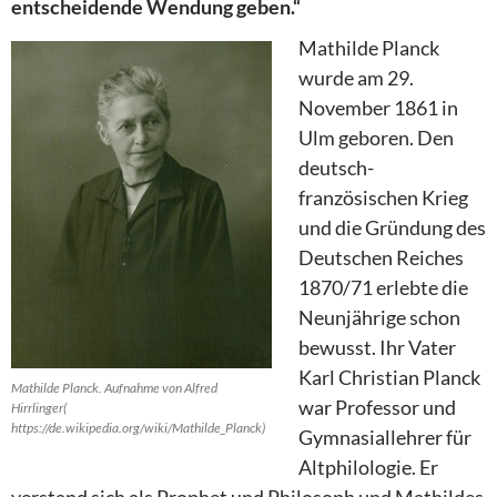
entscheidende Wendung geben.“
Mathilde Planck
wurde am 29.
November 1861 in
Ulm geboren. Den
deutsch-
französischen Krieg
und die Gründung des
Deutschen Reiches
1870/71 erlebte die
Neunjährige schon
bewusst. Ihr Vater
Karl Christian Planck
Mathilde Planck. Aufnahme von Alfred
war Professor und
Hirrlinger(
https://de.wikipedia.org/wiki/Mathilde_Planck)
Gymnasiallehrer für
Altphilologie. Er
verstand sich als Prophet und Philosoph und Mathildes