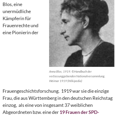
Blos, eine
unermüdliche
Kämpferin für
Frauenrechte und
eine Pionierin der
Anna Blos, 1919. ©Handbuch der
verfassunggebenden Nationalversammlung,
Weimar 1919 (Wikipedia)
Frauengeschichtsforschung. 1919 war sie die einzige
Frau, die aus Württemberg in den deutschen Reichstag
einzog, als eine von insgesamt 37 weiblichen
Abgeordneten bzw. eine der
19 Frauen der SPD-