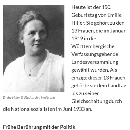
Heute ist der 150.
Geburtstag von Emilie
Hiller. Sie gehört zu den
13 Frauen, die im Januar
1919 in die
Württembergische
Verfassungsgebende
Landesversammlung
gewählt wurden. Als
einzige dieser 13 Frauen
gehörte sie dem Landtag
bis zu seiner
Emilie Hiller © Stadtarchiv Heilbronn
Gleichschaltung durch
die Nationalsozialisten im Juni 1933 an.
Frühe Berührung mit der Politik