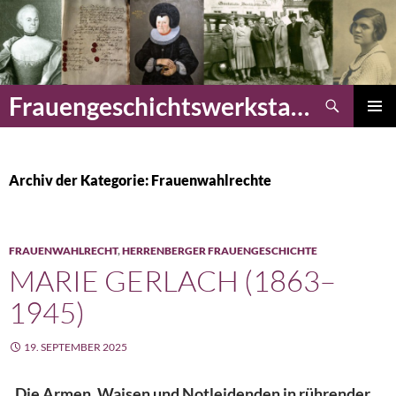
Zum
Inhalt
springen
Suchen
Frauengeschichtswerkstatt Herrenberg
PRIMÄR
MENÜ
Archiv der Kategorie: Frauenwahlrechte
FRAUENWAHLRECHT
,
HERRENBERGER FRAUENGESCHICHTE
MARIE GERLACH (1863–
1945)
19. SEPTEMBER 2025
„Die Armen, Waisen und Notleidenden in rührender