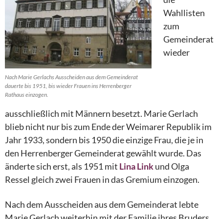
Wahllisten
zum
Gemeinderat
wieder
Nach Marie Gerlachs Ausscheiden aus dem Gemeinderat
dauerte bis 1951, bis wieder Frauen ins Herrenberger
Rathaus einzogen.
ausschließlich mit Männern besetzt. Marie Gerlach
blieb nicht nur bis zum Ende der Weimarer Republik im
Jahr 1933, sondern bis 1950 die einzige Frau, die je in
den Herrenberger Gemeinderat gewählt wurde. Das
änderte sich erst, als 1951 mit
Lina Link
und Olga
Ressel gleich zwei Frauen in das Gremium einzogen.
Nach dem Ausscheiden aus dem Gemeinderat lebte
Marie Gerlach weiterhin mit der Familie ihres Bruders