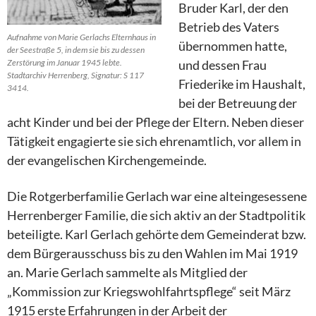
Bruder Karl, der den
Betrieb des Vaters
Aufnahme von Marie Gerlachs Elternhaus in
übernommen hatte,
der Seestraße 5, in dem sie bis zu dessen
Zerstörung im Januar 1945 lebte.
und dessen Frau
Stadtarchiv Herrenberg, Signatur: S 117
Friederike im Haushalt,
3414.
bei der Betreuung der
acht Kinder und bei der Pflege der Eltern. Neben dieser
Tätigkeit engagierte sie sich ehrenamtlich, vor allem in
der evangelischen Kirchengemeinde.
Die Rotgerberfamilie Gerlach war eine alteingesessene
Herrenberger Familie, die sich aktiv an der Stadtpolitik
beteiligte. Karl Gerlach gehörte dem Gemeinderat bzw.
dem Bürgerausschuss bis zu den Wahlen im Mai 1919
an. Marie Gerlach sammelte als Mitglied der
„Kommission zur Kriegswohlfahrtspflege“ seit März
1915 erste Erfahrungen in der Arbeit der