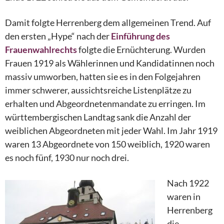
Damit folgte Herrenberg dem allgemeinen Trend. Auf
den ersten „Hype“ nach der
Einführung des
Frauenwahlrechts
folgte die Ernüchterung. Wurden
Frauen 1919 als Wählerinnen und Kandidatinnen noch
massiv umworben, hatten sie es in den Folgejahren
immer schwerer, aussichtsreiche Listenplätze zu
erhalten und Abgeordnetenmandate zu erringen. Im
württembergischen Landtag sank die Anzahl der
weiblichen Abgeordneten mit jeder Wahl. Im Jahr 1919
waren 13 Abgeordnete von 150 weiblich, 1920 waren
es noch fünf, 1930 nur noch drei.
Nach 1922
waren in
Herrenberg
die