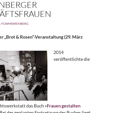
NBERGER
ÄFTSFRAUEN
FGWHERRENBERG
r „Brot & Rosen“-Veranstaltung (29. März
2014
veröffentlichte die
htswerkstatt das Buch
»Frauen gestalten
 Bei der geplanten Fortsetzung des Buches liegt