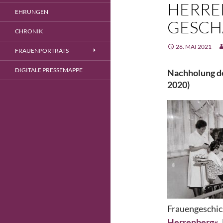
HERRE
EHRUNGEN
GESCH
CHRONIK
26. MAI 2021
FRAUENPORTRÄTS
DIGITALE PRESSEMAPPE
Nachholung de
2020)
Frauengeschic
Herrenberg«
.