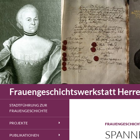
Zum
Inhalt
springen
Suchen
Frauengeschichtswerkstatt Herr
STADTFÜHRUNG ZUR
FRAUENGESCHICHTE
PROJEKTE
FRAUENGESCHICH
SPANN
PUBLIKATIONEN