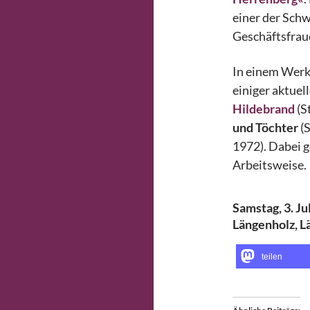
einer der Sch
Geschäftsfrau
In einem Werk
einiger aktuell
Hildebrand
(S
und Töchter
(S
1972). Dabei g
Arbeitsweise.
Samstag, 3. Ju
Längenholz, L
teilen