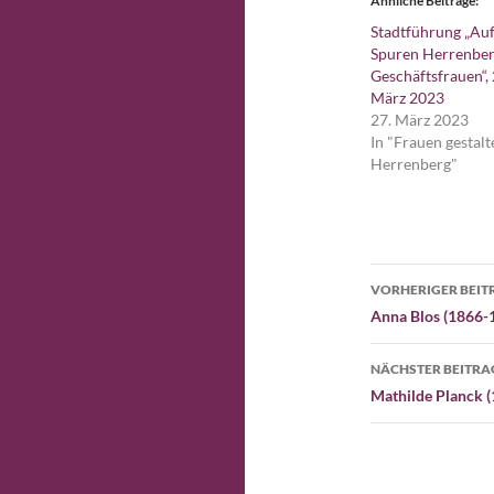
Ähnliche Beiträge
Stadtführung „Au
Spuren Herrenber
Geschäftsfrauen“, 
März 2023
27. März 2023
In "Frauen gestalt
Herrenberg"
Beitragsn
VORHERIGER BEIT
Anna Blos (1866-
NÄCHSTER BEITRA
Mathilde Planck 