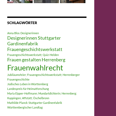
SCHLAGWÖRTER
Anna Blos
Designerinnen
Designerinnen Stuttgarter
Gardinenfabrik
Frauengeschichtswerkstatt
Frauengeschichtswerkstatt; Quiz-Helden
Frauen gestalten Herrenberg
Frauenwahlrecht
Jubiläumsfeier; Frauengeschichtswerkstatt; Herrenberger
Frauengeschichte
Jüdisches Leben in Württemberg
Landespreis für Heimatforschung
Maria Eipper-Hoffmann; Mundartdichterin; Herrenberg;
Kuppingen; Affstätt; Öschelbronn
Mathilde Planck
Stuttgarter Gardinenfabrik
Württembergischer Landtag