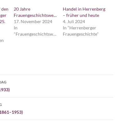
f den
20 Jahre
Handel in Herrenberg
ger
Frauengeschichtswerkstatt
– früher und heute
25.
17. November 2024
4. Juli 2024
In
In "Herrenberger
"Frauengeschichtswerkstatt"
Frauengeschichte"
en
avigation
RAG
1933)
G
(1861–1953)